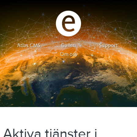
Atlas CMS
Galleri
Support
Om oss
Aktiva tjänster i