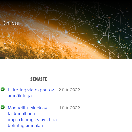
Om oss
SENASTE
Filtrering vid export av
2 feb. 2022
anmälningar
Manuellt utskick av
1 feb. 2022
tack-mail och
uppladdning av avtal på
befintlig anmälan