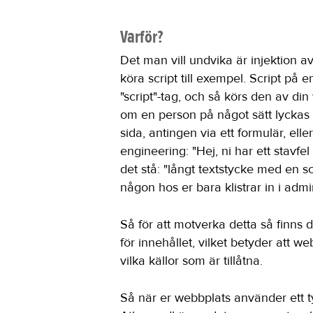
Varför?
Det man vill undvika är injektion a
köra script till exempel. Script på
"script"-tag, och så körs den av di
om en person på något sätt lyckas f
sida, antingen via ett formulär, elle
engineering: "Hej, ni har ett stavfel
det stå: "långt textstycke med en sc
någon hos er bara klistrar in i admi
Så för att motverka detta så finns 
för innehållet, vilket betyder att we
vilka källor som är tillåtna.
Så när er webbplats använder ett t