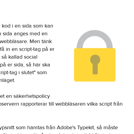
v kod i en sida som kan
 en sida anges med en
n webbläsare. Men tänk
å in en script-tag på er
r så kallad social
 på er sida, så här ska
ript-tag i slutet" som
nläget.
det en säkerhetspolicy
bservern rapporterar till webbläsaren vilka script från
ypsnitt som hämtas från Adobe's Typekit, så måste