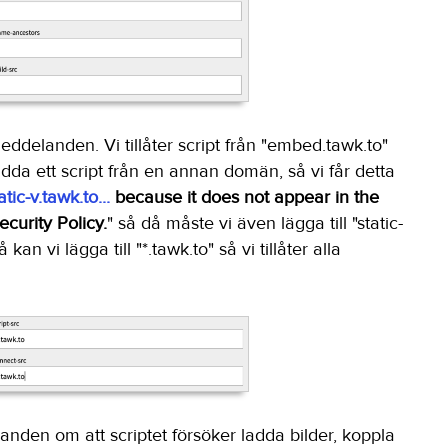
eddelanden. Vi tillåter script från "embed.tawk.to"
ladda ett script från en annan domän, så vi får detta
atic-v.tawk.to...
because it does not appear in the
ecurity Policy.
" så då måste vi även lägga till "static-
å kan vi lägga till "*.tawk.to" så vi tillåter alla
en om att scriptet försöker ladda bilder, koppla