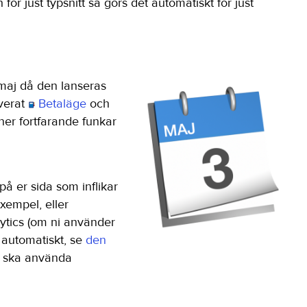
ör just typsnitt så görs det automatiskt för just
1 maj då den lanseras
iverat
Betaläge
och
ner fortfarande funkar
 på er sida som inflikar
exempel, eller
ytics (om ni använder
n automatiskt, se
den
e ska använda