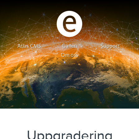
Atlas CMS
Galleri
Support
Om oss
Uppgradering