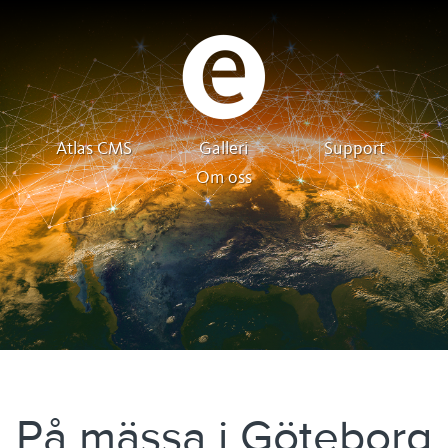
Atlas CMS
Galleri
Support
Om oss
På mässa i Göteborg